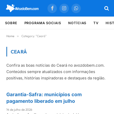
Facebook
Instagram
WhatsApp
SOBRE
PROGRAMA SOCIAIS
NOTÍCIAS
TV
HIS
Home
»
Category: "Ceará"
CEARÁ
Confira as boas notícias do Ceará no avozdobem.com.
Últimas notícias sobre Ceará
Conteúdos sempre atualizados com informações
positivas, histórias inspiradoras e destaques da região.
Garantia-Safra: municípios com
CEARÁ
pagamento liberado em julho
14 de julho de 2026