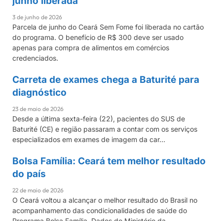
junho liberada
3 de junho de 2026
Parcela de junho do Ceará Sem Fome foi liberada no cartão
do programa. O benefício de R$ 300 deve ser usado
apenas para compra de alimentos em comércios
credenciados.
Carreta de exames chega a Baturité para
CEARÁ
diagnóstico
23 de maio de 2026
Desde a última sexta-feira (22), pacientes do SUS de
Baturité (CE) e região passaram a contar com os serviços
especializados em exames de imagem da car…
Bolsa Família: Ceará tem melhor resultado
BOLSA FAMÍLIA
do país
22 de maio de 2026
O Ceará voltou a alcançar o melhor resultado do Brasil no
acompanhamento das condicionalidades de saúde do
Programa Bolsa Família. Dados do Ministério da…