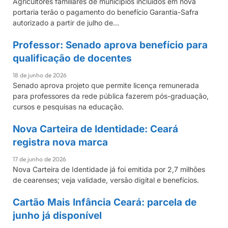
Agricultores familiares de municípios incluídos em nova
portaria terão o pagamento do benefício Garantia-Safra
autorizado a partir de julho de…
Professor: Senado aprova benefício para
CEARÁ
qualificação de docentes
18 de junho de 2026
Senado aprova projeto que permite licença remunerada
para professores da rede pública fazerem pós-graduação,
cursos e pesquisas na educação.
Nova Carteira de Identidade: Ceará
CEARÁ
registra nova marca
17 de junho de 2026
Nova Carteira de Identidade já foi emitida por 2,7 milhões
de cearenses; veja validade, versão digital e benefícios.
Cartão Mais Infância Ceará: parcela de
CARTÃO MAIS INFÂNCIA CEARÁ
junho já disponível