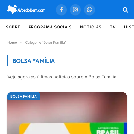
Facebook
Instagram
WhatsApp
SOBRE
PROGRAMA SOCIAIS
NOTÍCIAS
TV
HIS
Home
»
Category: "Bolsa Família"
BOLSA FAMÍLIA
Veja agora as últimas notícias sobre o Bolsa Família
Últimas notícias sobre Bolsa Família
BOLSA FAMÍLIA