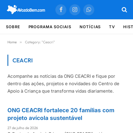
Facebook
Instagram
WhatsApp
SOBRE
PROGRAMA SOCIAIS
NOTÍCIAS
TV
HIS
Home
»
Category: "Ceacri"
CEACRI
Acompanhe as notícias da ONG CEACRI e fique por
Últimas notícias sobre Ceacri
dentro das ações, projetos e novidades do Centro de
Apoio à Criança que transforma vidas diariamente.
ONG CEACRI fortalece 20 famílias com
CEACRI
projeto avícola sustentável
27 de julho de 2026