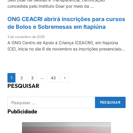
concedida pelo Instituto Doar por meio da …
ONG CEACRI abrirá inscrições para cursos
CEACRI
de Bolos e Sobremesas em Itapiúna
3 de novembro de 2025
A ONG Centro de Apoio à Criança (CEACRI), em Itapiúna
(CE), inicia no dia 6 de novembro as inscrições presenciais…
Próximo
…
1
2
3
42
PESQUISAR
Publicidade