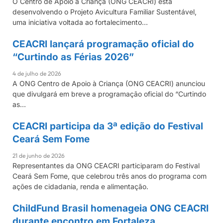
O Centro de Apoio à Criança (ONG CEACRI) está
desenvolvendo o Projeto Avicultura Familiar Sustentável,
uma iniciativa voltada ao fortalecimento…
CEACRI lançará programação oficial do
CEACRI
“Curtindo as Férias 2026”
4 de julho de 2026
A ONG Centro de Apoio à Criança (ONG CEACRI) anunciou
que divulgará em breve a programação oficial do “Curtindo
as…
CEACRI participa da 3ª edição do Festival
CEACRI
Ceará Sem Fome
21 de junho de 2026
Representantes da ONG CEACRI participaram do Festival
Ceará Sem Fome, que celebrou três anos do programa com
ações de cidadania, renda e alimentação.
ChildFund Brasil homenageia ONG CEACRI
CEACRI
durante encontro em Fortaleza