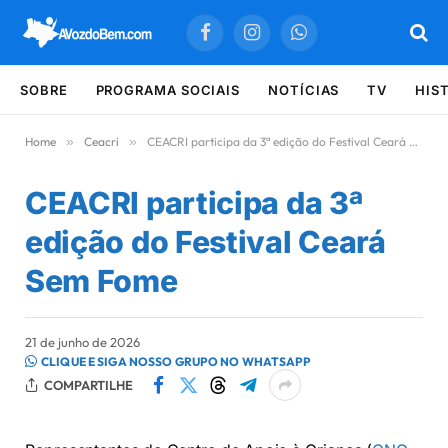
Facebook
Instagram
WhatsApp
SOBRE
PROGRAMA SOCIAIS
NOTÍCIAS
TV
HIS
Home
»
Ceacri
»
CEACRI participa da 3ª edição do Festival Ceará Sem Fome
CEACRI participa da 3ª
edição do Festival Ceará
Sem Fome
21 de junho de 2026
CLIQUE E SIGA NOSSO GRUPO NO WHATSAPP
COMPARTILHE