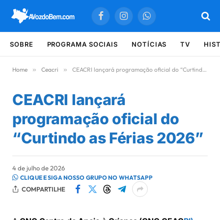
Facebook
Instagram
WhatsApp
SOBRE
PROGRAMA SOCIAIS
NOTÍCIAS
TV
HIS
Home
»
Ceacri
»
CEACRI lançará programação oficial do “Curtindo as Férias 2026”
CEACRI lançará
programação oficial do
“Curtindo as Férias 2026”
4 de julho de 2026
CLIQUE E SIGA NOSSO GRUPO NO WHATSAPP
COMPARTILHE