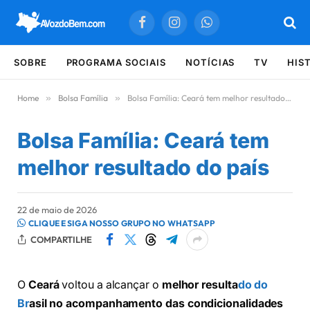
Facebook
Instagram
WhatsApp
SOBRE
PROGRAMA SOCIAIS
NOTÍCIAS
TV
HIS
Home
»
Bolsa Família
»
Bolsa Família: Ceará tem melhor resultado do país
Bolsa Família: Ceará tem
melhor resultado do país
22 de maio de 2026
CLIQUE E SIGA NOSSO GRUPO NO WHATSAPP
COMPARTILHE
O
Ceará
voltou a alcançar o
melhor resulta
do do
Br
asil no acompanhamento das condicionalidades