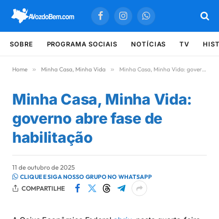
Facebook
Instagram
WhatsApp
SOBRE
PROGRAMA SOCIAIS
NOTÍCIAS
TV
HIS
Home
»
Minha Casa, Minha Vida
»
Minha Casa, Minha Vida: governo abre fase de habilitação
Minha Casa, Minha Vida:
governo abre fase de
habilitação
11 de outubro de 2025
CLIQUE E SIGA NOSSO GRUPO NO WHATSAPP
COMPARTILHE