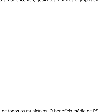
ças, adolescentes, gestantes, nutrizes e grupos em
s de todos os municípios. O benefício médio de R$