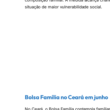
composição familiar. A medida alcança crian
situação de maior vulnerabilidade social.
Bolsa Família no Ceará em junho
No Ceará, o Bolsa Família contempla família