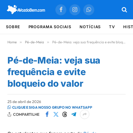
Facebook
Instagram
WhatsApp
SOBRE
PROGRAMA SOCIAIS
NOTÍCIAS
TV
HIS
Home
»
Pé-de-Meia
»
Pé-de-Meia: veja sua frequência e evite bloqueio do valor
Pé-de-Meia: veja sua
frequência e evite
bloqueio do valor
25 de abril de 2026
CLIQUE E SIGA NOSSO GRUPO NO WHATSAPP
COMPARTILHE