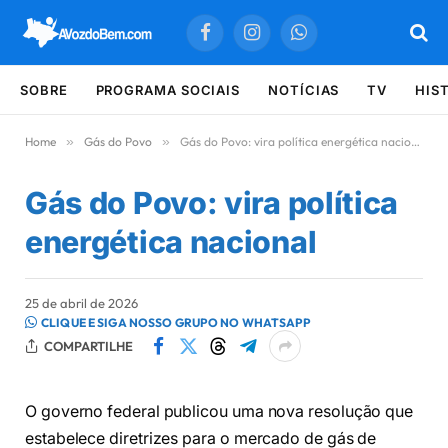
Facebook
Instagram
WhatsApp
SOBRE
PROGRAMA SOCIAIS
NOTÍCIAS
TV
HIS
Home
»
Gás do Povo
»
Gás do Povo: vira política energética nacional
Gás do Povo: vira política
energética nacional
25 de abril de 2026
CLIQUE E SIGA NOSSO GRUPO NO WHATSAPP
COMPARTILHE
O governo federal publicou uma nova resolução que
estabelece diretrizes para o mercado de gás de