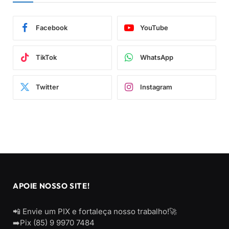
Facebook
YouTube
TikTok
WhatsApp
Twitter
Instagram
APOIE NOSSO SITE!
📲 Envie um PIX e fortaleça nosso trabalho!🚀
➡️Pix (85) 9 9970 7484