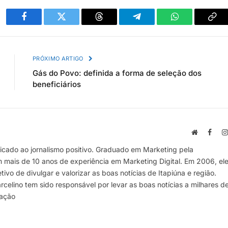
Facebook
Twitter
Threads
Telegram
WhatsApp
Cop
link
PRÓXIMO ARTIGO
Gás do Povo: definida a forma de seleção dos
beneficiários
Site
Face
cado ao jornalismo positivo. Graduado em Marketing pela
m mais de 10 anos de experiência em Marketing Digital. Em 2006, el
vo de divulgar e valorizar as boas notícias de Itapiúna e região.
elino tem sido responsável por levar as boas notícias a milhares d
mação