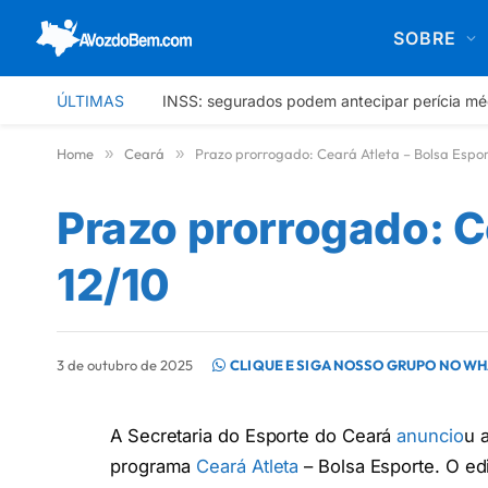
SOBRE
ÚLTIMAS
INSS: segurados podem antecipar perícia mé
Home
»
Ceará
»
Prazo prorrogado: Ceará Atleta – Bolsa Espor
Prazo prorrogado: Ce
12/10
3 de outubro de 2025
CLIQUE E SIGA NOSSO GRUPO NO W
A Secretaria do Esporte do Ceará
anuncio
u 
programa
Ceará Atleta
– Bolsa Esporte. O edi