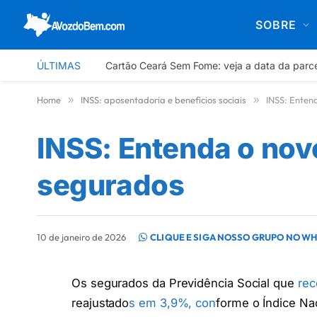
SOBRE
ÚLTIMAS
Cartão Ceará Sem Fome: veja a data da parc
Home
»
INSS: aposentadoria e benefícios sociais
»
INSS: Enten
INSS: Entenda o nov
segurados
10 de janeiro de 2026
CLIQUE E SIGA NOSSO GRUPO NO W
Os segurados da Previdência Social que
re
reajustado
s em 3,9%, con
forme o Índice Na