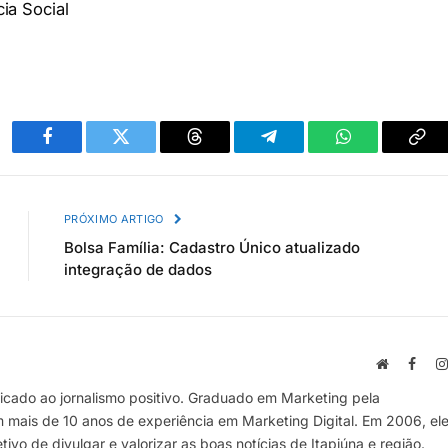
ia Social
Facebook
Twitter
Threads
Telegram
WhatsApp
Cop
link
PRÓXIMO ARTIGO
Bolsa Família: Cadastro Único atualizado
integração de dados
Site
Face
cado ao jornalismo positivo. Graduado em Marketing pela
m mais de 10 anos de experiência em Marketing Digital. Em 2006, el
vo de divulgar e valorizar as boas notícias de Itapiúna e região.