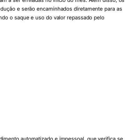
am a ser enviadas no início do mês. Além disso, os
rodução e serão encaminhados diretamente para as
indo o saque e uso do valor repassado pelo
dimento automatizado e impessoal, que verifica se