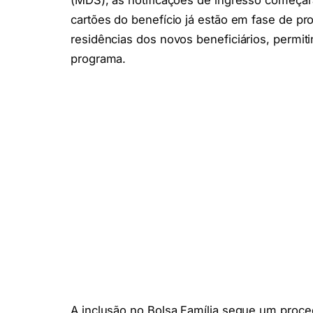
(MDS), as notificações de ingresso começar
cartões do benefício já estão em fase de p
residências dos novos beneficiários, permit
programa.
A inclusão no Bolsa Família segue um proce