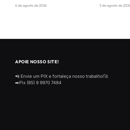
6 de agosto de 2026
5 de agosto de 202
APOIE NOSSO SITE!
📲 Envie um PIX e fortaleça nosso trabalho!🚀
➡️Pix (85) 9 9970 7484