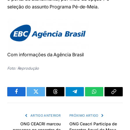
seleção do assunto Programa Pé-de-Meia.
Com informações da Agência Brasil
Foto: Reprodução
Facebook
Twitter
Threads
Telegram
WhatsApp
Copiar
link
ARTIGO ANTERIOR
PRÓXIMO ARTIGO
ONG CEACRI marcou
ONG Ceacri Participa de
presença no encontro de
Encontro Anual do Mesa