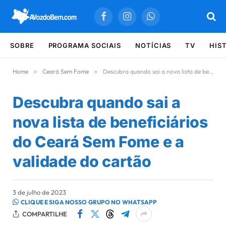
Facebook
Instagram
WhatsApp
SOBRE
PROGRAMA SOCIAIS
NOTÍCIAS
TV
HIS
Home
»
Ceará Sem Fome
»
Descubra quando sai a nova lista de beneficiários do Ceará Sem Fome e a validade do cartão
Descubra quando sai a
nova lista de beneficiários
do Ceará Sem Fome e a
validade do cartão
3 de julho de 2023
CLIQUE E SIGA NOSSO GRUPO NO WHATSAPP
COMPARTILHE