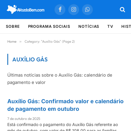
Facebook
Instagram
WhatsApp
SOBRE
PROGRAMA SOCIAIS
NOTÍCIAS
TV
HIS
Home
»
Category: "Auxílio Gás" (Page 2)
AUXÍLIO GÁS
Últimas notícias sobre o Auxílio Gás: calendário de
Últimas notícias sobre Auxílio Gás
pagamento e valor
Auxílio Gás: Confirmado valor e calendário
AUXÍLIO GÁS
de pagamento em outubro
7 de outubro de 2025
Está confirmado o pagamento do Auxílio Gás referente ao
mês de outubro, com valor de R$ 108,00 para as famílias…