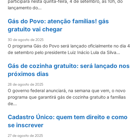
participará nesta quinta-feira, 4 de setembro, às 10h, do
lançamento do…
Gás do Povo: atenção famílias! gás
AUXÍLIO GÁS
gratuito vai chegar
30 de agosto de 2025
O programa Gás do Povo será lançado oficialmente no dia 4
de setembro pelo presidente Luiz Inácio Lula da Silva…
Gás de cozinha gratuito: será lançado nos
AUXÍLIO GÁS
próximos dias
28 de agosto de 2025
O governo federal anunciará, na semana que vem, o novo
programa que garantirá gás de cozinha gratuito a famílias
de…
Cadastro Único: quem tem direito e como
AUXÍLIO GÁS
se inscrever
27 de agosto de 2025