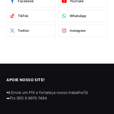
Facebook
YouTube
TikTok
WhatsApp
Twitter
Instagram
APOIE NOSSO SITE!
📲 Envie um PIX e fortaleça nosso trabalho!🚀
➡️Pix (85) 9 9970 7484