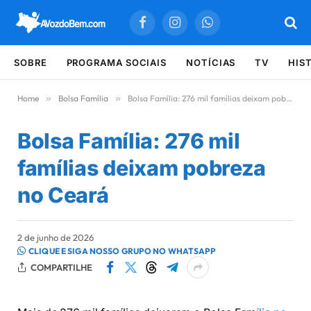
Facebook
Instagram
WhatsApp
SOBRE
PROGRAMA SOCIAIS
NOTÍCIAS
TV
HIS
Home
»
Bolsa Família
»
Bolsa Família: 276 mil famílias deixam pobreza no Ceará
Bolsa Família: 276 mil
famílias deixam pobreza
no Ceará
2 de junho de 2026
CLIQUE E SIGA NOSSO GRUPO NO WHATSAPP
COMPARTILHE