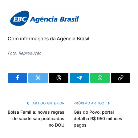
Com informações da Agência Brasil
Foto: Reprodução
Facebook
Twitter
Threads
Telegram
WhatsApp
Copiar
link
ARTIGO ANTERIOR
PRÓXIMO ARTIGO
Bolsa Família: novas regras
Gás do Povo: portal
de saúde são publicadas
detalha R$ 950 milhões
no DOU
pagos