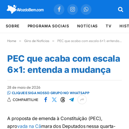
Facebook
Instagram
WhatsApp
SOBRE
PROGRAMA SOCIAIS
NOTÍCIAS
TV
HIS
Home
»
Giro de Notícias
»
PEC que acaba com escala 6×1: entenda a mudança
PEC que acaba com escala
6×1: entenda a mudança
28 de maio de 2026
CLIQUE E SIGA NOSSO GRUPO NO WHATSAPP
COMPARTILHE
A proposta de emenda à Constituição (PEC),
apro
vada na Câ
mara dos Deputados nessa quarta-