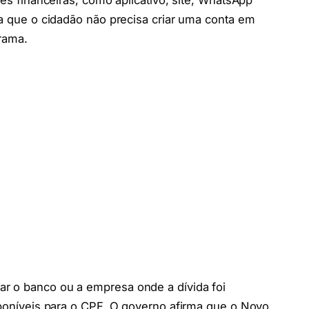
ões financeiras, como aplicativo, site, WhatsApp
ca que o cidadão não precisa criar uma conta em
rama.
r o banco ou a empresa onde a dívida foi
isponíveis para o CPF. O governo afirma que o Novo