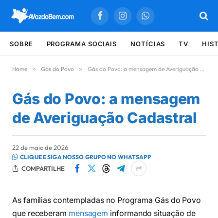
Facebook
Instagram
WhatsApp
SOBRE
PROGRAMA SOCIAIS
NOTÍCIAS
TV
HIS
Home
»
Gás do Povo
»
Gás do Povo: a mensagem de Averiguação Cadastral
Gás do Povo: a mensagem
de Averiguação Cadastral
22 de maio de 2026
CLIQUE E SIGA NOSSO GRUPO NO WHATSAPP
COMPARTILHE
As famílias contempladas no Programa Gás do Povo
que receberam
mensagem
informando situação de