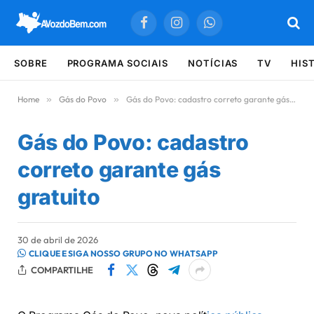
Facebook
Instagram
WhatsApp
SOBRE
PROGRAMA SOCIAIS
NOTÍCIAS
TV
HIS
Home
»
Gás do Povo
»
Gás do Povo: cadastro correto garante gás gratuito
Gás do Povo: cadastro
correto garante gás
gratuito
30 de abril de 2026
CLIQUE E SIGA NOSSO GRUPO NO WHATSAPP
COMPARTILHE