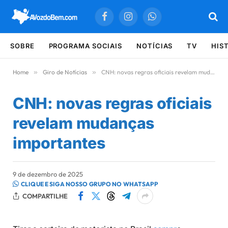
Facebook
Instagram
WhatsApp
SOBRE
PROGRAMA SOCIAIS
NOTÍCIAS
TV
HIS
Home
»
Giro de Notícias
»
CNH: novas regras oficiais revelam mudanças importantes
CNH: novas regras oficiais
revelam mudanças
importantes
9 de dezembro de 2025
CLIQUE E SIGA NOSSO GRUPO NO WHATSAPP
COMPARTILHE