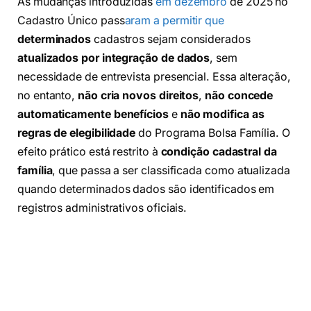
As mudanças introduzidas
em dezembro
de 2025 no
Cadastro Único pass
aram a permitir que
determinados
cadastros sejam considerados
atualizados por integração de dados
, sem
necessidade de entrevista presencial. Essa alteração,
no entanto,
não cria novos direitos
,
não concede
automaticamente benefícios
e
não modifica as
regras de elegibilidade
do Programa Bolsa Família. O
efeito prático está restrito à
condição cadastral da
família
, que passa a ser classificada como atualizada
quando determinados dados são identificados em
registros administrativos oficiais.