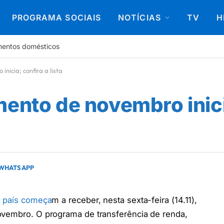
PROGRAMA SOCIAIS
NOTÍCIAS
TV
H
mentos domésticos
nicia; confira a lista
mento de novembro inici
 WHATSAPP
o país começa
m a receber, nesta sexta-feira (14.11),
ovembro. O programa de transferência de renda,