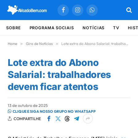
Facebook
Instagram
WhatsApp
SOBRE
PROGRAMA SOCIAIS
NOTÍCIAS
TV
HIS
Home
»
Giro de Notícias
»
Lote extra do Abono Salarial: trabalhadores devem ficar atentos
Lote extra do Abono
Salarial: trabalhadores
devem ficar atentos
13 de outubro de 2025
CLIQUE E SIGA NOSSO GRUPO NO WHATSAPP
COMPARTILHE