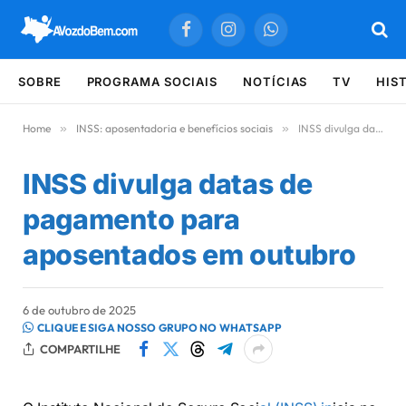
Facebook
Instagram
WhatsApp
SOBRE
PROGRAMA SOCIAIS
NOTÍCIAS
TV
HIS
Home
»
INSS: aposentadoria e benefícios sociais
»
INSS divulga datas de pagamento para aposentados em outubro
INSS divulga datas de
pagamento para
aposentados em outubro
6 de outubro de 2025
CLIQUE E SIGA NOSSO GRUPO NO WHATSAPP
COMPARTILHE