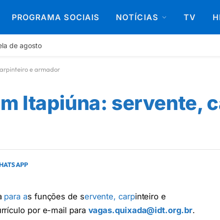
PROGRAMA SOCIAIS
NOTÍCIAS
TV
H
ela de agosto
arpinteiro e armador
 Itapiúna: servente, c
WHATSAPP
a
para a
s funções de s
ervente, carp
inteiro e
rrículo por e-mail para
vagas.quixada@idt.org.br
.