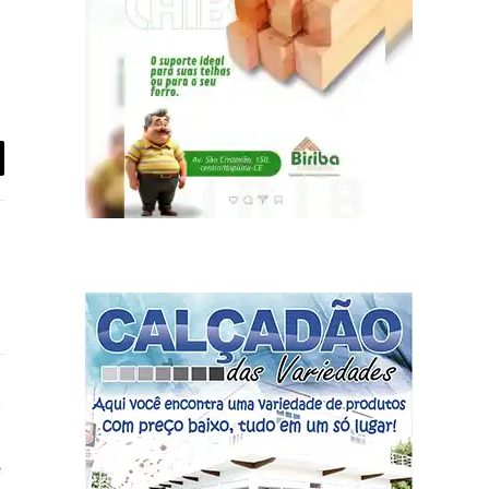
iar
book
Instagram
e