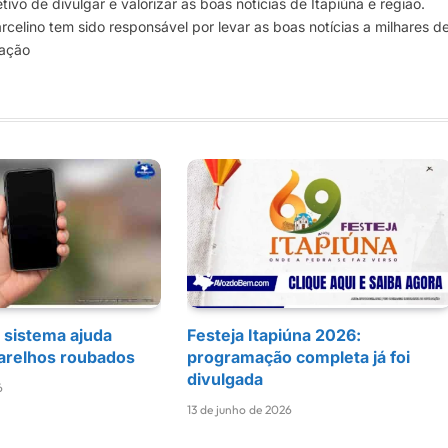
vo de divulgar e valorizar as boas notícias de Itapiúna e região.
elino tem sido responsável por levar as boas notícias a milhares d
mação
 sistema ajuda
Festeja Itapiúna 2026:
arelhos roubados
programação completa já foi
divulgada
6
13 de junho de 2026