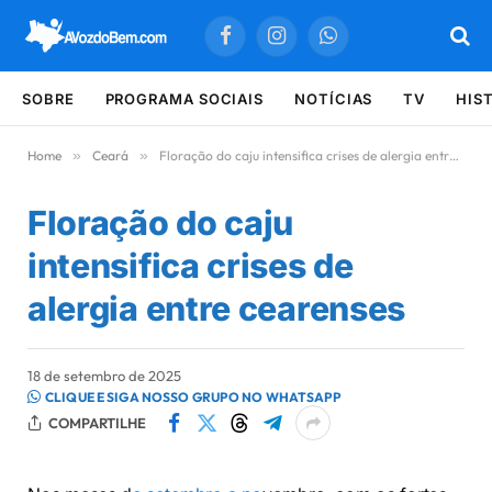
Facebook
Instagram
WhatsApp
SOBRE
PROGRAMA SOCIAIS
NOTÍCIAS
TV
HIS
Home
»
Ceará
»
Floração do caju intensifica crises de alergia entre cearenses
Floração do caju
intensifica crises de
alergia entre cearenses
18 de setembro de 2025
CLIQUE E SIGA NOSSO GRUPO NO WHATSAPP
COMPARTILHE