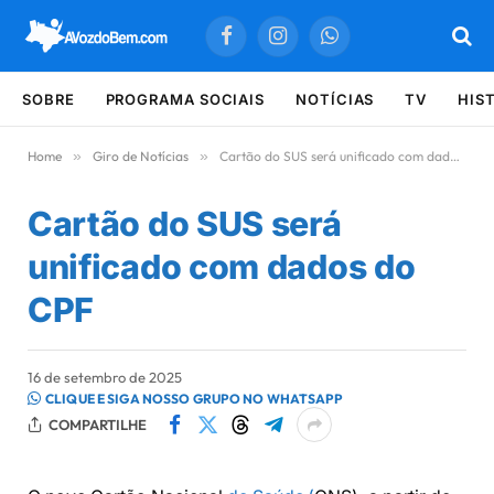
Facebook
Instagram
WhatsApp
SOBRE
PROGRAMA SOCIAIS
NOTÍCIAS
TV
HIS
Home
»
Giro de Notícias
»
Cartão do SUS será unificado com dados do CPF
Cartão do SUS será
unificado com dados do
CPF
16 de setembro de 2025
CLIQUE E SIGA NOSSO GRUPO NO WHATSAPP
COMPARTILHE