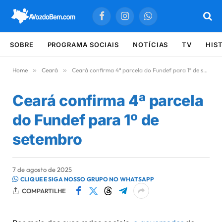
Facebook
Instagram
WhatsApp
SOBRE
PROGRAMA SOCIAIS
NOTÍCIAS
TV
HIS
Home
»
Ceará
»
Ceará confirma 4ª parcela do Fundef para 1º de setembro
Ceará confirma 4ª parcela
do Fundef para 1º de
setembro
7 de agosto de 2025
CLIQUE E SIGA NOSSO GRUPO NO WHATSAPP
COMPARTILHE