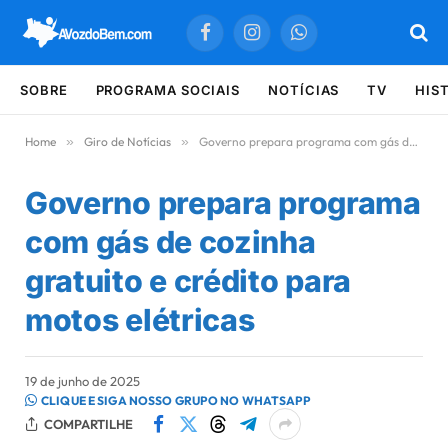
Facebook
Instagram
WhatsApp
SOBRE
PROGRAMA SOCIAIS
NOTÍCIAS
TV
HIS
Home
»
Giro de Notícias
»
Governo prepara programa com gás de cozinha gratuito e crédito para motos elétricas
Governo prepara programa
com gás de cozinha
gratuito e crédito para
motos elétricas
19 de junho de 2025
CLIQUE E SIGA NOSSO GRUPO NO WHATSAPP
COMPARTILHE