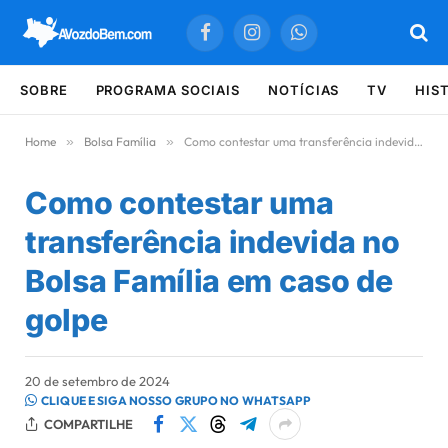
Facebook
Instagram
WhatsApp
SOBRE
PROGRAMA SOCIAIS
NOTÍCIAS
TV
HIS
Home
»
Bolsa Família
»
Como contestar uma transferência indevida no Bolsa Família em caso de golpe
Como contestar uma
transferência indevida no
Bolsa Família em caso de
golpe
20 de setembro de 2024
CLIQUE E SIGA NOSSO GRUPO NO WHATSAPP
COMPARTILHE