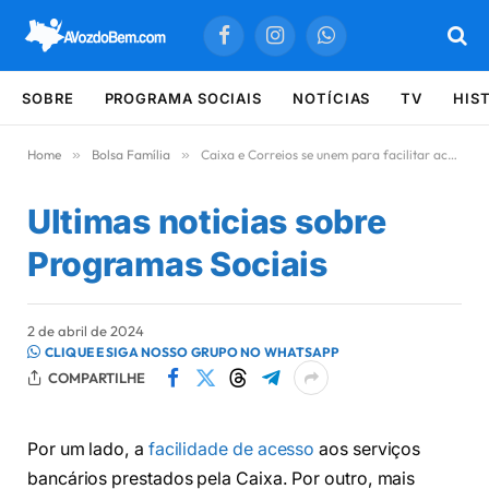
Facebook
Instagram
WhatsApp
SOBRE
PROGRAMA SOCIAIS
NOTÍCIAS
TV
HIS
Home
»
Bolsa Família
»
Caixa e Correios se unem para facilitar acesso aos programas sociais
Ultimas noticias sobre
Programas Sociais
2 de abril de 2024
CLIQUE E SIGA NOSSO GRUPO NO WHATSAPP
COMPARTILHE
Por um lado, a
facilidade de acesso
aos serviços
bancários prestados pela Caixa. Por outro, mais