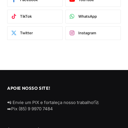
TikTok
WhatsApp
Twitter
Instagram
APOIE NOSSO SITE!
📲 Envie um PIX e fortaleça nosso trabalho!🚀
➡️Pix (85) 9 9970 7484