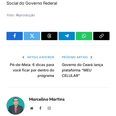
Social do Governo Federal
Foto: Reprodução
Facebook
Twitter
Threads
Telegram
WhatsApp
Copiar
link
ARTIGO ANTERIOR
PRÓXIMO ARTIGO
Pé-de-Meia: 6 dicas para
Governo do Ceará lança
você ficar por dentro do
plataforma “MEU
programa
CELULAR”
Marcelino Martins
Site
Facebook
Instagram