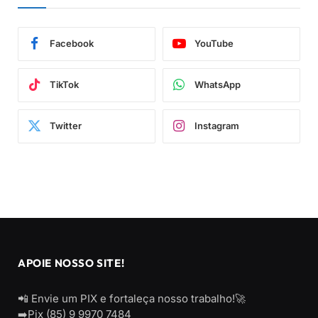
Facebook
YouTube
TikTok
WhatsApp
Twitter
Instagram
APOIE NOSSO SITE!
📲 Envie um PIX e fortaleça nosso trabalho!🚀
➡️Pix (85) 9 9970 7484