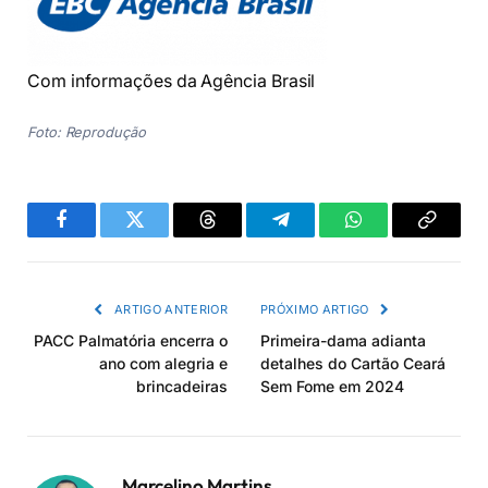
Com informações da Agência Brasil
Foto: Reprodução
Facebook
Twitter
Threads
Telegram
WhatsApp
Copiar
link
ARTIGO ANTERIOR
PRÓXIMO ARTIGO
PACC Palmatória encerra o
Primeira-dama adianta
ano com alegria e
detalhes do Cartão Ceará
brincadeiras
Sem Fome em 2024
Marcelino Martins