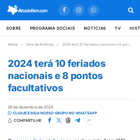
Facebook
Instagram
WhatsApp
SOBRE
PROGRAMA SOCIAIS
NOTÍCIAS
TV
HIS
Home
»
Giro de Notícias
»
2024 terá 10 feriados nacionais e 8 pontos facultativos
2024 terá 10 feriados
nacionais e 8 pontos
facultativos
28 de dezembro de 2023
CLIQUE E SIGA NOSSO GRUPO NO WHATSAPP
COMPARTILHE