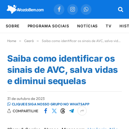
Facebook
Instagram
WhatsApp
SOBRE
PROGRAMA SOCIAIS
NOTÍCIAS
TV
HIS
Home
»
Ceará
»
Saiba como identificar os sinais de AVC, salva vidas e diminui sequelas
Saiba como identificar os
sinais de AVC, salva vidas
e diminui sequelas
31 de outubro de 2023
CLIQUE E SIGA NOSSO GRUPO NO WHATSAPP
COMPARTILHE