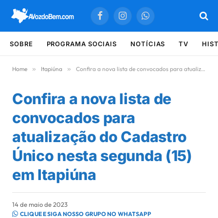
Facebook
Instagram
WhatsApp
SOBRE
PROGRAMA SOCIAIS
NOTÍCIAS
TV
HIS
Home
»
Itapiúna
»
Confira a nova lista de convocados para atualização do Cadastro Único nesta segunda (15) em Itapiúna
Confira a nova lista de
convocados para
atualização do Cadastro
Único nesta segunda (15)
em Itapiúna
14 de maio de 2023
CLIQUE E SIGA NOSSO GRUPO NO WHATSAPP