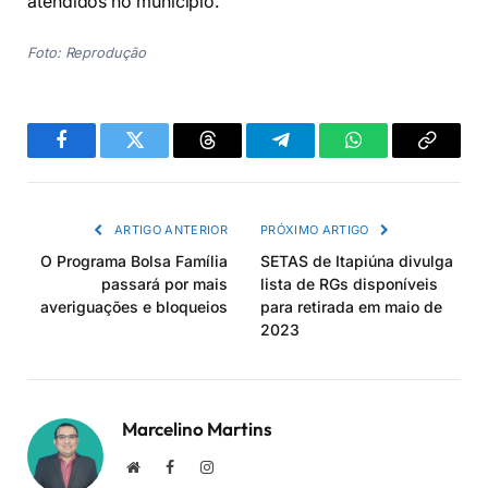
atendidos no município.
Foto: Reprodução
Facebook
Twitter
Threads
Telegram
WhatsApp
Copiar
link
ARTIGO ANTERIOR
PRÓXIMO ARTIGO
O Programa Bolsa Família
SETAS de Itapiúna divulga
passará por mais
lista de RGs disponíveis
averiguações e bloqueios
para retirada em maio de
2023
Marcelino Martins
Site
Facebook
Instagram