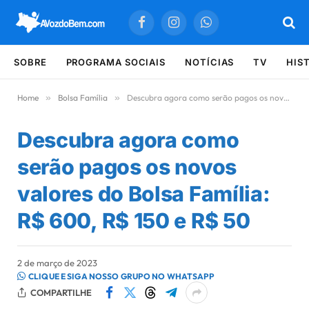
Facebook
Instagram
WhatsApp
SOBRE
PROGRAMA SOCIAIS
NOTÍCIAS
TV
HIS
Home
»
Bolsa Família
»
Descubra agora como serão pagos os novos valores do Bolsa Família: R$ 600, R$ 150 e R$ 50
Descubra agora como
serão pagos os novos
valores do Bolsa Família:
R$ 600, R$ 150 e R$ 50
2 de março de 2023
CLIQUE E SIGA NOSSO GRUPO NO WHATSAPP
COMPARTILHE