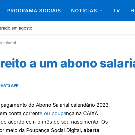
PROGRAMA SOCIAIS
NOTÍCIAS
TV
H
berado em agosto
 salarial
reito a um abono salari
WHATSAPP
o pagamento do Abono Salarial calendário 2023,
em conta corrent
e ou poupa
nça na CAIXA
de acordo com o mês de seu nascimento. Os
or meio da Poupança Social Digital,
aberta