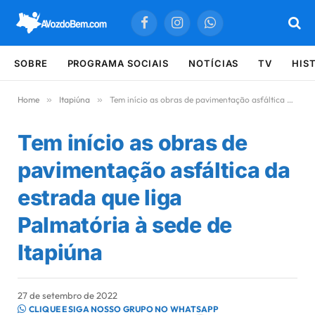
Facebook
Instagram
WhatsApp
SOBRE
PROGRAMA SOCIAIS
NOTÍCIAS
TV
HIS
Home
»
Itapiúna
»
Tem início as obras de pavimentação asfáltica da estrada que liga Palmatória à sede de Itapiúna
Tem início as obras de
pavimentação asfáltica da
estrada que liga
Palmatória à sede de
Itapiúna
27 de setembro de 2022
CLIQUE E SIGA NOSSO GRUPO NO WHATSAPP