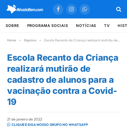
Facebook
Instagram
WhatsApp
SOBRE
PROGRAMA SOCIAIS
NOTÍCIAS
TV
HIS
Home
»
Itapiúna
»
Escola Recanto da Criança realizará mutirão de cadastro de alunos para a vacinação contra a Covid-19
Escola Recanto da Criança
realizará mutirão de
cadastro de alunos para a
vacinação contra a Covid-
19
21 de janeiro de 2022
CLIQUE E SIGA NOSSO GRUPO NO WHATSAPP