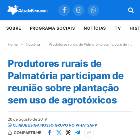
Facebook
Instagram
WhatsApp
SOBRE
PROGRAMA SOCIAIS
NOTÍCIAS
TV
HIS
Home
»
Itapiúna
»
Produtores rurais de Palmatória participam de reunião sobre plantação sem uso de agrotóxicos
Produtores rurais de
Palmatória participam de
reunião sobre plantação
sem uso de agrotóxicos
28 de agosto de 2019
CLIQUE E SIGA NOSSO GRUPO NO WHATSAPP
COMPARTILHE