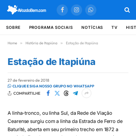
Facebook
Instagram
WhatsApp
SOBRE
PROGRAMA SOCIAIS
NOTÍCIAS
TV
HIS
Home
»
História de Itapiúna
»
Estação de Itapiúna
Estação de Itapiúna
27 de fevereiro de 2018
CLIQUE E SIGA NOSSO GRUPO NO WHATSAPP
COMPARTILHE
A linha-tronco, ou linha Sul, da Rede de Viação
Cearense surgiu com a linha da Estrada de Ferro de
Baturité, aberta em seu primeiro trecho em 1872 a