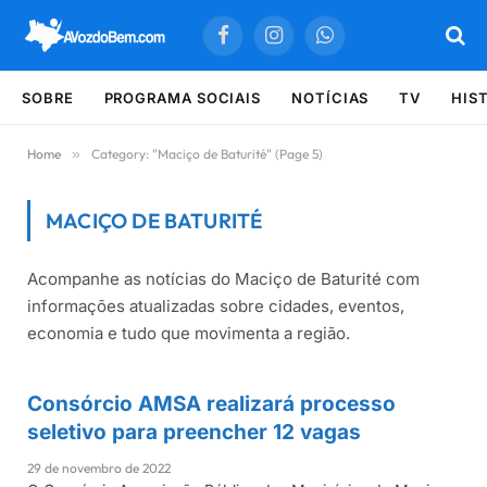
Facebook
Instagram
WhatsApp
SOBRE
PROGRAMA SOCIAIS
NOTÍCIAS
TV
HIS
Home
»
Category: "Maciço de Baturité" (Page 5)
MACIÇO DE BATURITÉ
Acompanhe as notícias do Maciço de Baturité com
Últimas notícias sobre Maciço de Baturité
informações atualizadas sobre cidades, eventos,
economia e tudo que movimenta a região.
Consórcio AMSA realizará processo
MACIÇO DE BATURITÉ
seletivo para preencher 12 vagas
29 de novembro de 2022