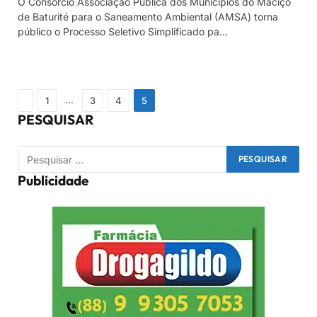
O Consórcio Associação Pública dos Municípios do Maciço
de Baturité para o Saneamento Ambiental (AMSA) torna
público o Processo Seletivo Simplificado pa…
Previous
…
1
3
4
5
PESQUISAR
Publicidade