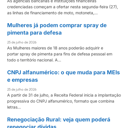
As agências bancárias e instituições financeiras
credenciadas começam a ofertar nesta segunda-feira (27),
as linhas de financiamento de moto, motoneta,…
Mulheres já podem comprar spray de
GIRO DE NOTÍCIAS
pimenta para defesa
25 de julho de 2026
As Mulheres maiores de 18 anos poderão adquirir e
portar spray de pimenta para fins de defesa pessoal em
todo o território nacional. A…
CNPJ alfanumérico: o que muda para MEIs
GIRO DE NOTÍCIAS
e empresas
25 de julho de 2026
A partir de 31 de julho, a Receita Federal inicia a implantação
progressiva do CNPJ alfanumérico, formato que combina
letras…
Renegociação Rural: veja quem poderá
GIRO DE NOTÍCIAS
renegociar dívidas