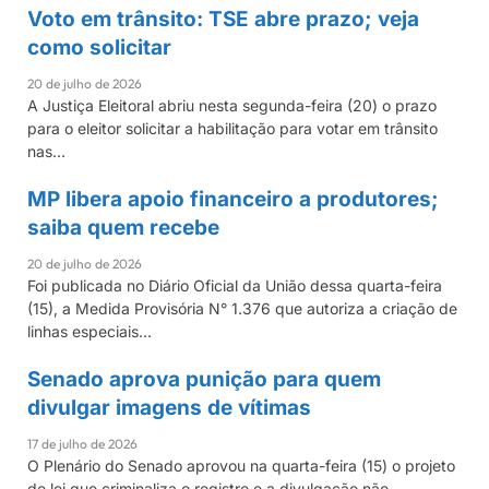
Voto em trânsito: TSE abre prazo; veja
GIRO DE NOTÍCIAS
como solicitar
20 de julho de 2026
A Justiça Eleitoral abriu nesta segunda-feira (20) o prazo
para o eleitor solicitar a habilitação para votar em trânsito
nas…
MP libera apoio financeiro a produtores;
GIRO DE NOTÍCIAS
saiba quem recebe
20 de julho de 2026
Foi publicada no Diário Oficial da União dessa quarta-feira
(15), a Medida Provisória N° 1.376 que autoriza a criação de
linhas especiais…
Senado aprova punição para quem
GIRO DE NOTÍCIAS
divulgar imagens de vítimas
17 de julho de 2026
O Plenário do Senado aprovou na quarta-feira (15) o projeto
de lei que criminaliza o registro e a divulgação não…