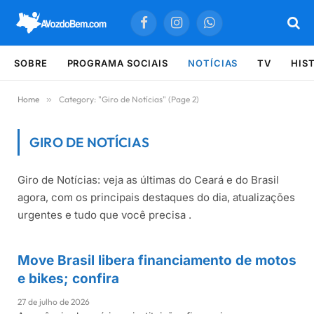
Facebook
Instagram
WhatsApp
SOBRE
PROGRAMA SOCIAIS
NOTÍCIAS
TV
HIS
Home
»
Category: "Giro de Notícias" (Page 2)
GIRO DE NOTÍCIAS
Giro de Notícias: veja as últimas do Ceará e do Brasil
Últimas notícias sobre Giro de Notícias
agora, com os principais destaques do dia, atualizações
urgentes e tudo que você precisa .
Move Brasil libera financiamento de motos
GIRO DE NOTÍCIAS
e bikes; confira
27 de julho de 2026