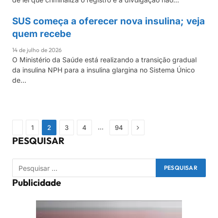
SUS começa a oferecer nova insulina; veja
GIRO DE NOTÍCIAS
quem recebe
14 de julho de 2026
O Ministério da Saúde está realizando a transição gradual
da insulina NPH para a insulina glargina no Sistema Único
de…
Previous
Próximo
…
1
2
3
4
94
PESQUISAR
Publicidade