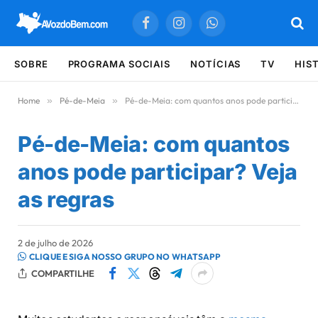
Facebook
Instagram
WhatsApp
SOBRE
PROGRAMA SOCIAIS
NOTÍCIAS
TV
HIS
Home
»
Pé-de-Meia
»
Pé-de-Meia: com quantos anos pode participar? Veja as regras
Pé-de-Meia: com quantos
anos pode participar? Veja
as regras
2 de julho de 2026
CLIQUE E SIGA NOSSO GRUPO NO WHATSAPP
COMPARTILHE