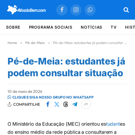
Facebook
Instagram
WhatsApp
SOBRE
PROGRAMA SOCIAIS
NOTÍCIAS
TV
HIS
Home
»
Pé-de-Meia
»
Pé-de-Meia: estudantes já podem consultar situação
Pé-de-Meia: estudantes já
podem consultar situação
10 de maio de 2026
CLIQUE E SIGA NOSSO GRUPO NO WHATSAPP
COMPARTILHE
O Ministério da Educação (MEC) orientou es
tudant
es
do ensino médio da rede pública a consultarem a