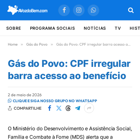
Facebook
Instagram
WhatsApp
SOBRE
PROGRAMA SOCIAIS
NOTÍCIAS
TV
HIS
Home
»
Gás do Povo
»
Gás do Povo: CPF irregular barra acesso ao benefício
Gás do Povo: CPF irregular
barra acesso ao benefício
2 de maio de 2026
CLIQUE E SIGA NOSSO GRUPO NO WHATSAPP
COMPARTILHE
O Ministério do Desenvolvimento e Assistência Social,
Família e Combate à Fome (MDS) alerta que a