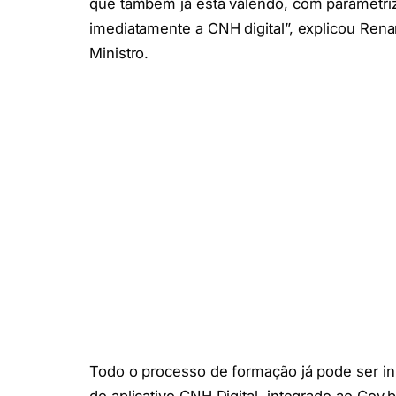
que também já está valendo, com parametriz
imediatamente a CNH digital”, explicou Rena
Ministro.
Todo o processo de formação já pode ser ini
do aplicativo CNH Digital, integrado ao Gov.b