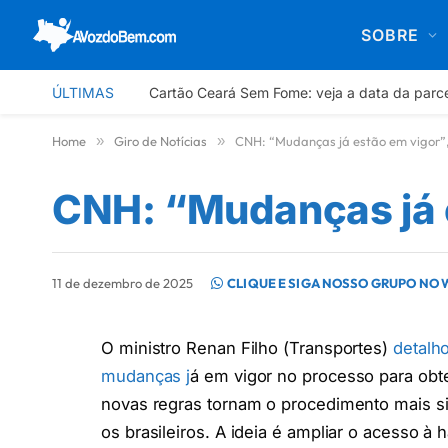
SOBRE
ÚLTIMAS
Cartão Ceará Sem Fome: veja a data da parc
Home
»
Giro de Notícias
»
CNH: “Mudanças já estão em vigor”,
CNH: “Mudanças já e
11 de dezembro de 2025
CLIQUE E SIGA NOSSO GRUPO NO
O ministro Renan Filho (Transportes)
detalh
mudanças j
á em vigor no processo para obte
novas regras tornam o procedimento mais sim
os brasileiros. A ideia é ampliar o acesso à 