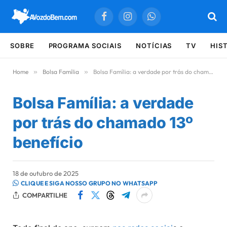
Facebook
Instagram
WhatsApp
SOBRE
PROGRAMA SOCIAIS
NOTÍCIAS
TV
HIS
Home
»
Bolsa Família
»
Bolsa Família: a verdade por trás do chamado 13º benefício
Bolsa Família: a verdade
por trás do chamado 13º
benefício
18 de outubro de 2025
CLIQUE E SIGA NOSSO GRUPO NO WHATSAPP
COMPARTILHE